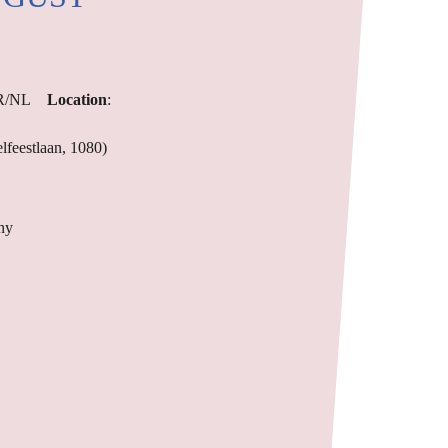
FR/NL
Location
:
lfeestlaan, 1080)
ny