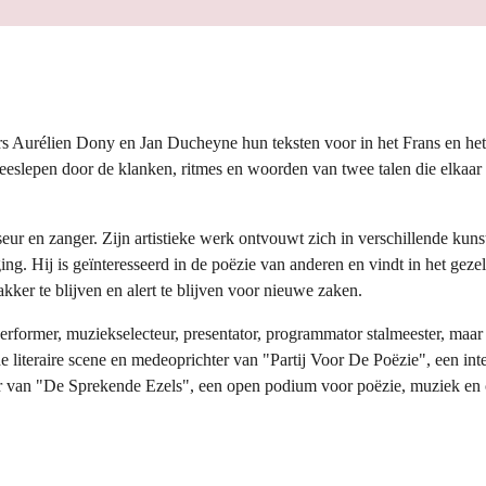
rs Aurélien Dony en Jan Ducheyne hun teksten voor in het Frans en he
meeslepen door de klanken, ritmes en woorden van twee talen die elkaar
seur en zanger. Zijn artistieke werk ontvouwt zich in verschillende kuns
ng. Hij is geïnteresseerd in de poëzie van anderen en vindt in het gez
kker te blijven en alert te blijven voor nieuwe zaken.
performer, muziekselecteur, presentator, programmator stalmeester, maar 
 de literaire scene en medeoprichter van "Partij Voor De Poëzie", een int
ur van "De Sprekende Ezels", een open podium voor poëzie, muziek en