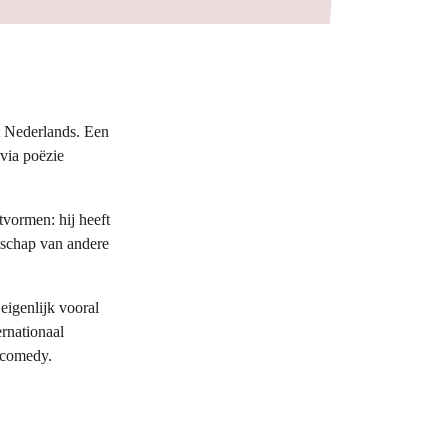
t Nederlands. Een
 via poëzie
tvormen: hij heeft
elschap van andere
eigenlijk vooral
ernationaal
 comedy.