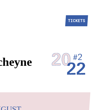
TICKETS
TICKETS
cheyne
UGUST