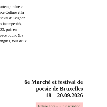
contemporaine et
nce Culture et la
estival d’Avignon
es intempestifs,
23, puis en
space public (La
langues, tous deux
6e Marché et festival de
poésie de Bruxelles
18—20.09.2026
Entrée libre - Sur inscription